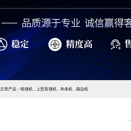
主营产品：暗缝机 , 上型盲缝机 , 布条机 , 撬边机