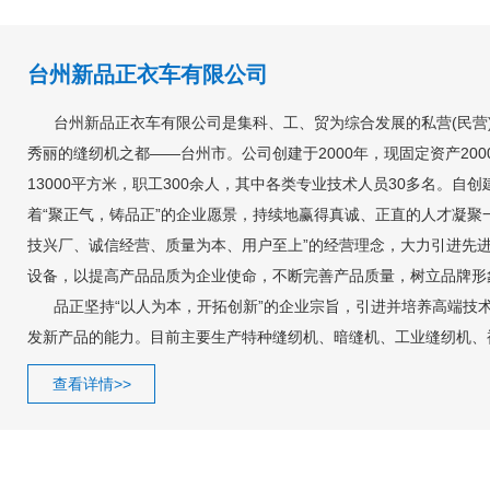
台州新品正衣车有限公司
台州新品正衣车有限公司是集科、工、贸为综合发展的私营(民营
秀丽的缝纫机之都——台州市。公司创建于2000年，现固定资产200
13000平方米，职工300余人，其中各类专业技术人员30多名。自
着“聚正气，铸品正”的企业愿景，持续地赢得真诚、正直的人才凝聚
技兴厂、诚信经营、质量为本、用户至上”的经营理念，大力引进先
设备，以提高产品品质为企业使命，不断完善产品质量，树立品牌形
品正坚持“以人为本，开拓创新”的企业宗旨，引进并培养高端技
发新产品的能力。目前主要生产特种缝纫机、暗缝机、工业缝纫机、
边机、曲腕机、全自动切布条机、发电机、清洗机、电热蒸汽挂烫机
查看详情>>
种。其中，有多项产品荣获国家专利，公司被评为省级重合同守信用
ISO9001：2000质量管理体系认证，获得21315质量信誉保证体
证。公司在各级领导和社会各界人士的关心和支持下，已成为市级重