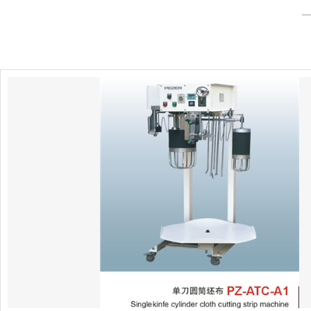
产品以质取胜，具有物美价廉的特点，畅销全国各地并远销世界各地
的产品和服务，一直赢得国内外客户的好评，使品正与广大顾客建立
合作关系。
“真诚、平实”是品正人的信念，品正在“追求精品、稳健发展、服务
下，立足中国，着眼于世界，大力扩建营销网络。品正专卖店、服务
地，并拥有一支专业的服务团队为广大顾客提供真诚、快捷的服务。“
品、正直、正气的意义，这种精神气质推动品正稳速成长，品正人坚
缝制设备，向人类传达一种正心诚意、正直无私、坦率诚恳的企业精
在新的世纪中，我们面临着巨大的机遇和挑战，品正人满怀信心
造出更多、更优、更高效的缝制设备回报社会。品正人真诚地欢迎社
和加盟，期待与您真诚合作，共创辉煌。