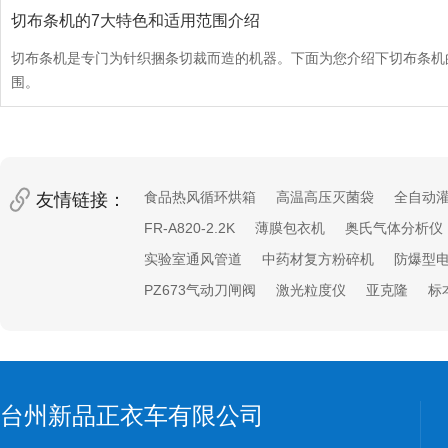
切布条机的7大特色和适用范围介绍
26
切布条机是专门为针织捆条切裁而造的机器。下面为您介绍下切布条机
围。
食品热风循环烘箱
高温高压灭菌袋
全自动
友情链接：
FR-A820-2.2K
薄膜包衣机
奥氏气体分析仪
实验室通风管道
中药材复方粉碎机
防爆型
PZ673气动刀闸阀
激光粒度仪
亚克隆
标
台州新品正衣车有限公司